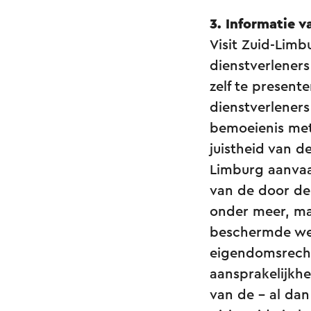
3. Informatie 
Visit Zuid-Limb
dienstverlener
zelf te presente
dienstverleners
bemoeienis met
juistheid van de
Limburg aanvaa
van de door de
onder meer, maa
beschermde werk
eigendomsrecht
aansprakelijkhe
van de - al da