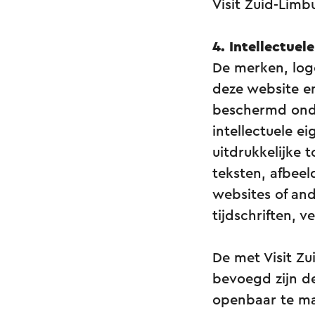
Visit Zuid-Limb
4
.
Intellectuel
De merken, logo’
deze website e
beschermd onde
intellectuele 
uitdrukkelijke 
teksten, afbeel
websites of and
tijdschriften, v
De met Visit Z
bevoegd zijn de
openbaar te ma