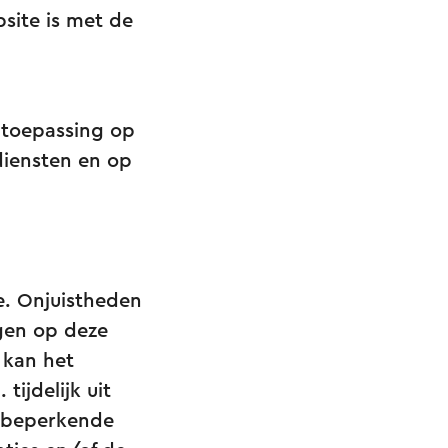
site is met de
 toepassing op
diensten en op
e. Onjuistheden
gen op deze
 kan het
ijdelijk uit
n beperkende