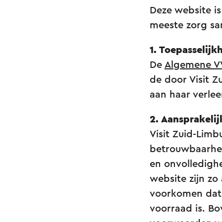
Deze website is
meeste zorg sa
1. Toepasselij
De
Algemene V
de door Visit 
aan haar verle
2
.
Aansprakelij
Visit Zuid-Limb
betrouwbaarhei
en onvolledigh
website zijn zo
voorkomen dat e
voorraad is. B