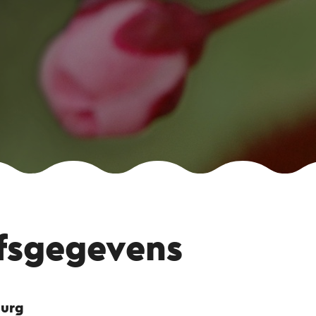
jfsgegevens
burg