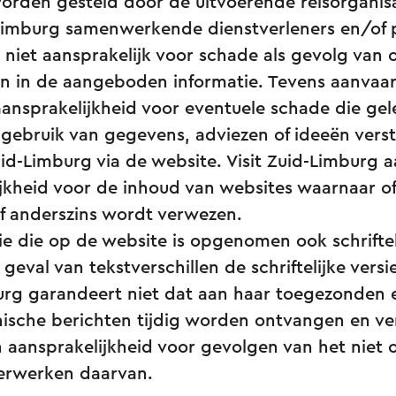
rden gesteld door de uitvoerende reisorganisa
Limburg samenwerkende dienstverleners en/of pa
 niet aansprakelijk voor schade als gevolg van 
n in de aangeboden informatie. Tevens aanvaard
ansprakelijkheid voor eventuele schade die gel
gebruik van gegevens, adviezen of ideeën verst
id-Limburg via de website. Visit Zuid-Limburg 
jkheid voor de inhoud van websites waarnaar o
of anderszins wordt verwezen.
ie die op de website is opgenomen ook schrifte
n geval van tekstverschillen de schriftelijke versi
urg garandeert niet dat aan haar toegezonden e
nische berichten tijdig worden ontvangen en v
aansprakelijkheid voor gevolgen van het niet of
erwerken daarvan.