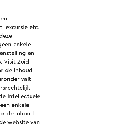
 en
 excursie etc.
 deze
 geen enkele
nstelling en
 Visit Zuid-
or de inhoud
ronder valt
rsrechtelijk
e intellectuele
geen enkele
oor de inhoud
 de website van