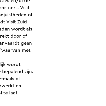
ties en/of de
rtners. Visit
onjuistheden of
t Visit Zuid-
eden wordt als
rekt door of
aanvaardt geen
f waarvan met
lijk wordt
e bepalend zijn.
-mails of
erwerkt en
 te laat