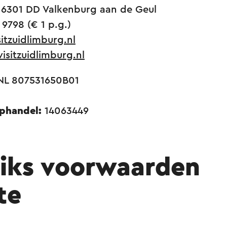
 6301 DD Valkenburg aan de Geul
 9798 (€ 1 p.g.)
itzuidlimburg.nl
sitzuidlimburg.nl
L 807531650B01
phandel:
14063449
iks voorwaarden
te