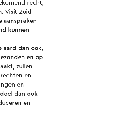
oekomend recht,
 Visit Zuid-
le aanspraken
end kunnen
 aard dan ook,
 gezonden en op
akt, zullen
srechten en
gingen en
 doel dan ook
oduceren en